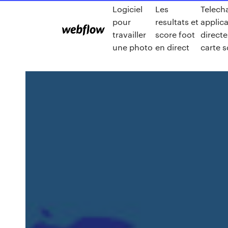
Logiciel
Les
Telech
pour
resultats et
applic
travailler
score foot
direct
une photo
en direct
carte 