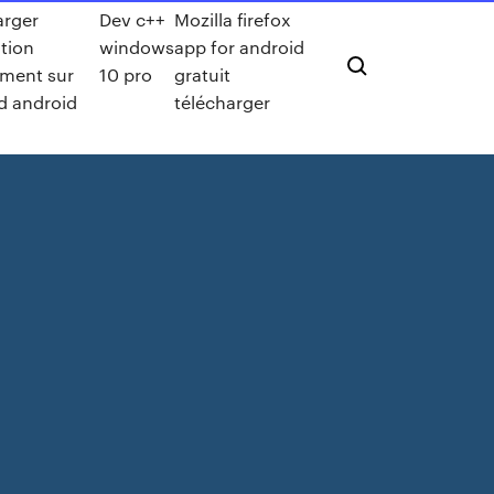
arger
Dev c++
Mozilla firefox
ation
windows
app for android
ement sur
10 pro
gratuit
sd android
télécharger