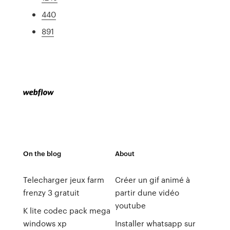
440
891
On the blog
About
Telecharger jeux farm
Créer un gif animé à
frenzy 3 gratuit
partir dune vidéo
youtube
K lite codec pack mega
windows xp
Installer whatsapp sur