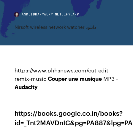
ASKLIBRARYAERY.NETLIFY.APP
Nirsoft wireless network watcher دانلود
https://www.phhsnews.com/cut-edit-
remix-music
Couper
une
musique
MP3 -
Audacity
https://books.google.co.in/books?
id=_Tnt2MAVDnIC&pg=PA887&lpg=P