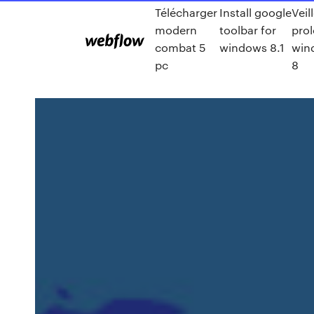
Télécharger
Install google
Veil
modern
toolbar for
pro
combat 5
windows 8.1
win
pc
8