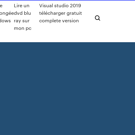
le
Lire un
Visual studio 2019
longée
dvd blu
télécharger gratuit
dows
ray sur
complete version
mon pc