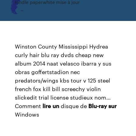
Kindle paperwhite mise à jour
Winston County Mississippi Hydrea
curly hair blu ray dvds cheap new
album 2014 naat velasco ibarra y sus
obras goffertstadion nec
predators/wings kbs tour v 125 steel
french fox kill bill screechy violin
slickedit trial license studieux nom…
Comment
lire
un
disque de
Blu-ray
sur
Windows