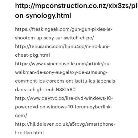
http://mpconstruction.co.nz/xix3zs/pl
on-synology.html
https://freakingeek.com/gun-gun-pixies-le-
shootem-up-sexy-sur-switch-et-pc/
http://tenusainc.com/h5nu4oo/ni-no-kuni-
cheat-pkg.html
https://www.usinenouvelle.com/article/du-
walkman-de-sony-au-galaxy-de-samsung-
comment-les-coreens-ont-battu-les-japonais-
dans-la-high-tech.N881580
http://www.devtyo.co/lire-dvd-windows-10-
powerdvd-on-windows-10-forum-cyberlink-
com/
http://hjl.deleven.co.uk/a5rcvg/smartphone-
lire-flac.html