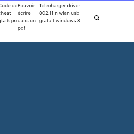
Code de
Pouvoir
Telecharger driver
cheat
écrire
802.11 n wlan usb
gta 5 pc
dans un
gratuit windows 8
pdf