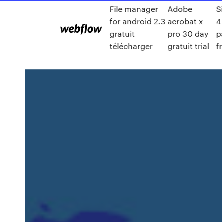
File manager
Adobe
S
for android 2.3
acrobat x
4
gratuit
pro 30 day
p
télécharger
gratuit trial
f