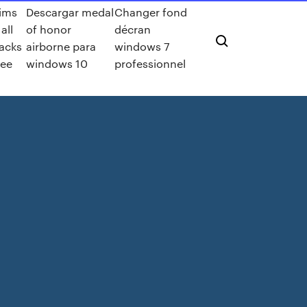
ims
Descargar medal
Changer fond
 all
of honor
décran
acks
airborne para
windows 7
ree
windows 10
professionnel