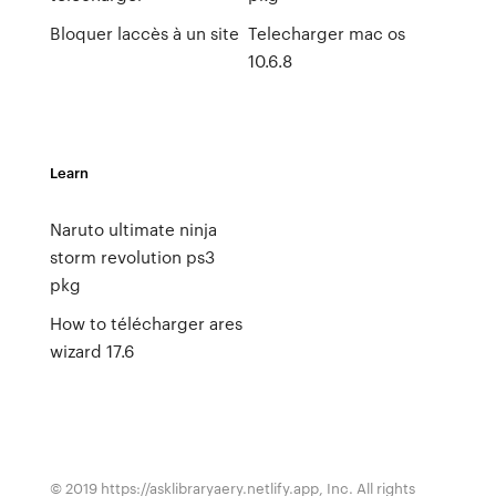
Bloquer laccès à un site
Telecharger mac os
10.6.8
Learn
Naruto ultimate ninja
storm revolution ps3
pkg
How to télécharger ares
wizard 17.6
© 2019 https://asklibraryaery.netlify.app, Inc. All rights