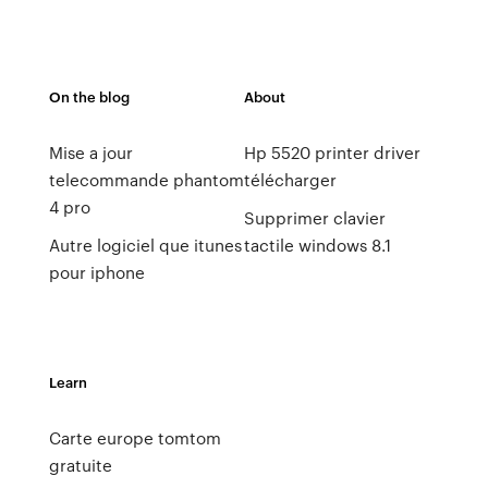
On the blog
About
Mise a jour
Hp 5520 printer driver
telecommande phantom
télécharger
4 pro
Supprimer clavier
Autre logiciel que itunes
tactile windows 8.1
pour iphone
Learn
Carte europe tomtom
gratuite