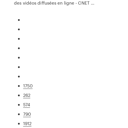
des vidéos diffusées en ligne - CNET ...
1750
262
574
790
1912